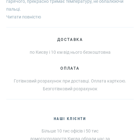
гарячого, прекрасно тримає температуру, не обпалюючи
пальці.
Паперові стакани Corsico можуть використовуватися як для
Читати повністю
прохолодних, так і для гарячих напоїв. Випускаються вони
різних ємностей (110, 175, 250 мл) спеціально для різного
ДОСТАВКА
роду кавових напоїв, чаю чи води.
Стаканчики такі більш стійкі і привабливі, мають яскравий
по Києву і 10 км від нього безкоштовна
оригінальний дизайн. Тримати в руці і пити з цієї тари
набагато комфортніше, ніж з пластику. Використаний посуд
ОПЛАТА
легко утилізується. Кількість в упаковці - 50 шт.
Готівковий розрахунок при доставці. Оплата карткою.
Безготівковий розрахунок
НАШІ КЛІЄНТИ
Більше 10 тис офісів і 50 тис
домогосподарств Києва обрали нас за