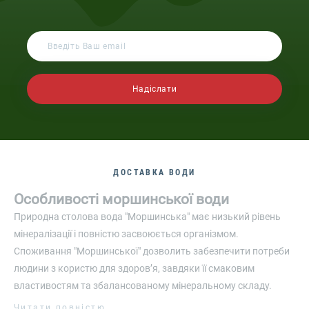
Надіслати
ДОСТАВКА ВОДИ
Особливості моршинської води
Природна столова вода "Моршинська" має низький рівень
мінералізації і повністю засвоюється організмом.
Споживання "Моршинської" дозволить забезпечити потреби
людини з користю для здоров’я, завдяки її смаковим
властивостям та збалансованому мінеральному складу.
Виробництво бутильованої води передбачає механічне
Читати повністю