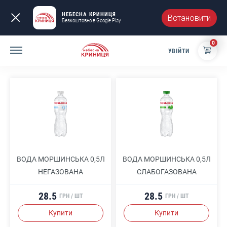
НЕБЕСНА КРИНИЦЯ
Встановити
Безкоштовно в Google Play
0
УВІЙТИ
ТИП ВОДИ
ОБ'ЄМ
УПАКОВКА
ВОДА МОРШИНСЬКА 0,5Л
ВОДА МОРШИНСЬКА 0,5Л
НЕГАЗОВАНА
СЛАБОГАЗОВАНА
28.5
28.5
ГРН / ШТ
ГРН / ШТ
Купити
Купити