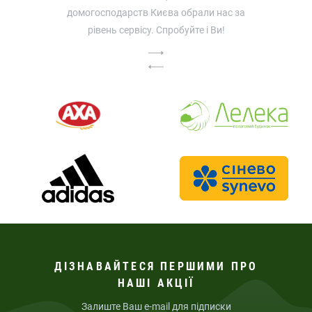
домогосподарств Києва обрали нас за
рівень сервісу. Спробуйте і Ви!
ДІЗНАВАЙТЕСЯ ПЕРШИМИ ПРО
НАШІ АКЦІЇ
Залиште Ваш e-mail для підписки