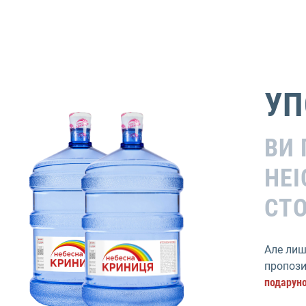
УП
ВИ
НЕ
СТО
Але лиш
пропози
подаруно